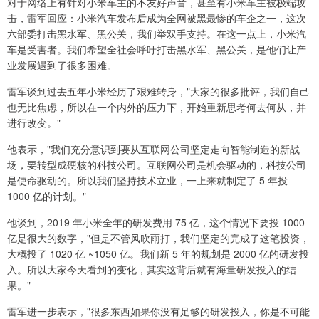
对于网络上有针对小米车主的不友好声音，甚至有小米车主被极端攻
击，雷军回应：小米汽车发布后成为全网被黑最惨的车企之一，这次
六部委打击黑水军、黑公关，我们举双手支持。在这一点上，小米汽
车是受害者。我们希望全社会呼吁打击黑水军、黑公关，是他们让产
业发展遇到了很多困难。
雷军谈到过去五年小米经历了艰难转身，"大家的很多批评，我们自己
也无比焦虑，所以在一个内外的压力下，开始重新思考何去何从，并
进行改变。"
他表示，"我们充分意识到要从互联网公司坚定走向智能制造的新战
场，要转型成硬核的科技公司。互联网公司是机会驱动的，科技公司
是使命驱动的。所以我们坚持技术立业，一上来就制定了 5 年投
1000 亿的计划。"
他谈到，2019 年小米全年的研发费用 75 亿，这个情况下要投 1000
亿是很大的数字，"但是不管风吹雨打，我们坚定的完成了这笔投资，
大概投了 1020 亿 ~1050 亿。我们新 5 年的规划是 2000 亿的研发投
入。所以大家今天看到的变化，其实这背后就有海量研发投入的结
果。"
雷军进一步表示，"很多东西如果你没有足够的研发投入，你是不可能