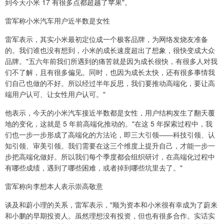
到今天小米 17 有很多点都超越了苹果"。
雷军称小米汽车用户近半数是女性
雷军表示，其实小米最初定位成一个极客品牌，为网络发烧友准备
的。我们谁也没有想到，小米的成长速度超出了想象，很快变成大众
品牌。"五六年前我们所遇到的痛苦就是因为成长很快，有很多人对我
们不了解，且有很多偏见。同时，也因为成长太快，还有很多事情我
们自己也做的不好。所以经过半年反思，我们要推动高端化，要让高
端用户认可、让女性用户认可。"
他表示，今天的小米汽车接近半数都是女性，用户结构发生了翻天覆
地的变化，这就是 5 年前高端化推动的。"在这 5 年探索过程中，我
们也一步一步形成了高端化的方法论，即三大引领——科技引领、认
知引领、审美引领。我们需要在这三个维度上提升自己，才能一步一
步把高端化做好。所以我们每个季度都会组织研讨，在高端化过程中
有哪些成绩，遇到了哪些困难，或者掉到哪些坑里去了。"
雷军称向李想本人表示崇高敬意
谈及和蔚小理的关系，雷军表示，"顺为资本和小米很有幸成为了蔚来
和小鹏的早期投资人。虽然理想没有投资，但也有很多合作。实话实