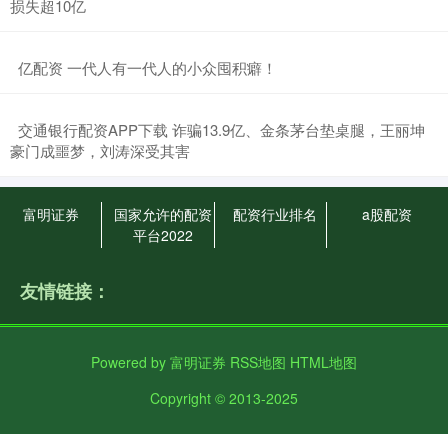
损失超10亿
​亿配资 一代人有一代人的小众囤积癖！
​交通银行配资APP下载 诈骗13.9亿、金条茅台垫桌腿，王丽坤
豪门成噩梦，刘涛深受其害
富明证券
国家允许的配资
配资行业排名
a股配资
平台2022
友情链接：
Powered by
富明证券
RSS地图
HTML地图
Copyright
© 2013-2025