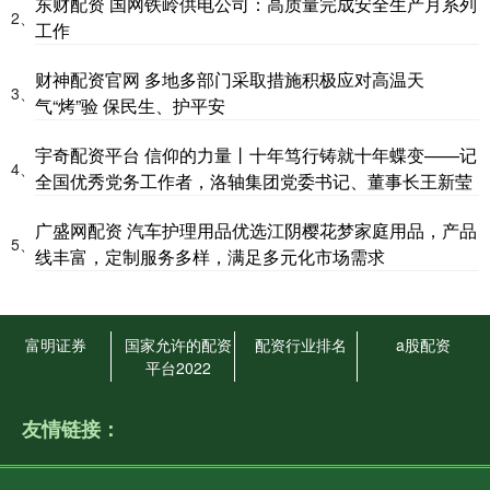
东财配资 国网铁岭供电公司：高质量完成安全生产月系列
2、
工作
财神配资官网 多地多部门采取措施积极应对高温天
3、
气“烤”验 保民生、护平安
宇奇配资平台 信仰的力量丨十年笃行铸就十年蝶变——记
4、
全国优秀党务工作者，洛轴集团党委书记、董事长王新莹
广盛网配资 汽车护理用品优选江阴樱花梦家庭用品，产品
5、
线丰富，定制服务多样，满足多元化市场需求
富明证券
国家允许的配资
配资行业排名
a股配资
平台2022
友情链接：