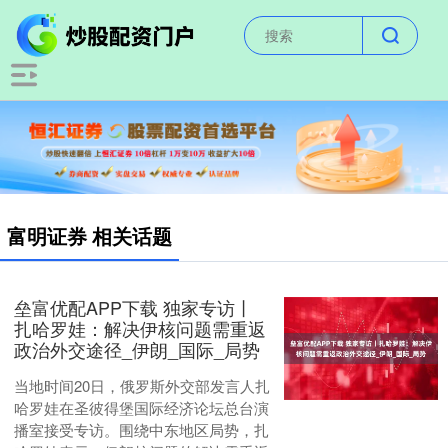
富明证券 相关话题
垒富优配APP下载 独家专访丨
扎哈罗娃：解决伊核问题需重返
政治外交途径_伊朗_国际_局势
当地时间20日，俄罗斯外交部发言人扎
哈罗娃在圣彼得堡国际经济论坛总台演
播室接受专访。围绕中东地区局势，扎