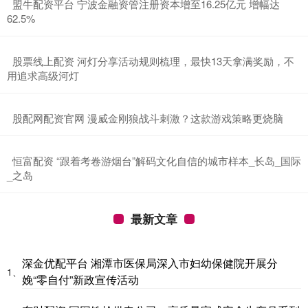
​盟牛配资平台 宁波金融资管注册资本增至16.25亿元 增幅达
62.5%
​股票线上配资 河灯分享活动规则梳理，最快13天拿满奖励，不
用追求高级河灯
​股配网配资官网 漫威金刚狼战斗刺激？这款游戏策略更烧脑
​恒富配资 “跟着考卷游烟台”解码文化自信的城市样本_长岛_国际
_之岛
最新文章
深金优配平台 湘潭市医保局深入市妇幼保健院开展分
1、
娩“零自付”新政宣传活动